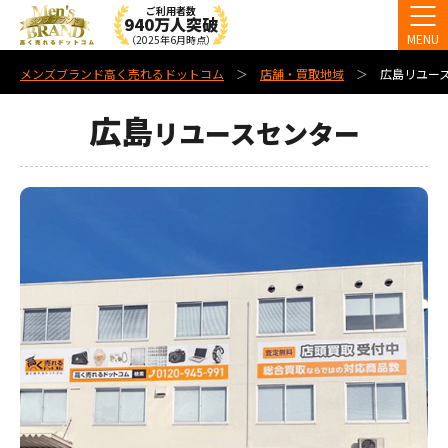
ご利用者数
940万人突破
MENU
（2025年6月時点）
メンズブランド高く売れるドットコム
店舗・買取地域
広島リユー
広島
リユースセンター