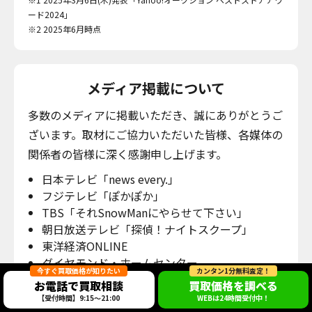
ード2024」
※2 2025年6月時点
メディア掲載について
多数のメディアに掲載いただき、誠にありがとうご
ざいます。取材にご協力いただいた皆様、各媒体の
関係者の皆様に深く感謝申し上げます。
日本テレビ「news every.」
フジテレビ「ぽかぽか」
TBS「それSnowManにやらせて下さい」
朝日放送テレビ「探偵！ナイトスクープ」
東洋経済ONLINE
ダイヤモンド・ホームセンター
今すぐ買取価格が知りたい
カンタン1分無料査定！
TRAICY
お電話で買取相談
買取価格を調べる
【受付時間】9:15～21:00
WEBは24時間受付中！