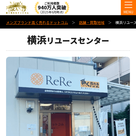
ご利用者数
940万人突破
MENU
（2025年6月時点）
メンズブランド高く売れるドットコム
店舗・買取地域
横浜リユー
横浜
リユースセンター