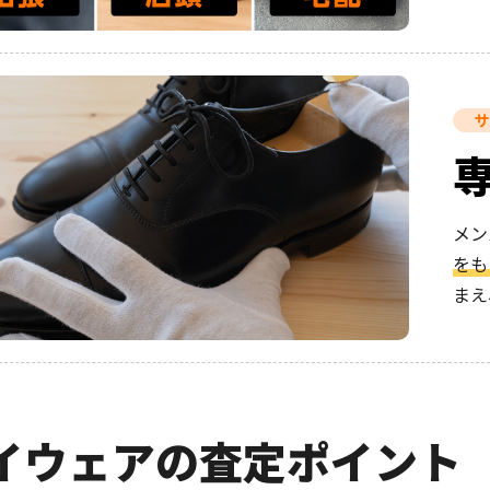
サ
メン
をも
まえ
イウェアの査定ポイント