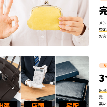
メン
査定
お客
サ
出張
意。
案い