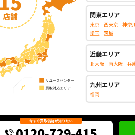
15
関東
エリア
店舗
東京
西東京
神奈
埼玉
茨城
近畿
エリア
北大阪
南大阪
兵
九州
エリア
福岡
今すぐ買取価格が知りたい
0120-729-415