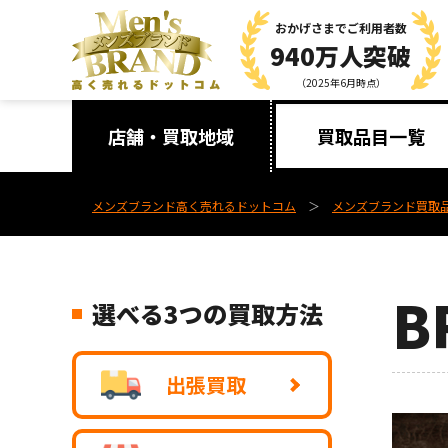
おかげさまで
ご利用者数
940万人突破
（2025年6月時点）
店舗・買取地域
買取品目一覧
メンズブランド高く売れるドットコム
メンズブランド買取
B
選べる3つの買取方法
出張買取