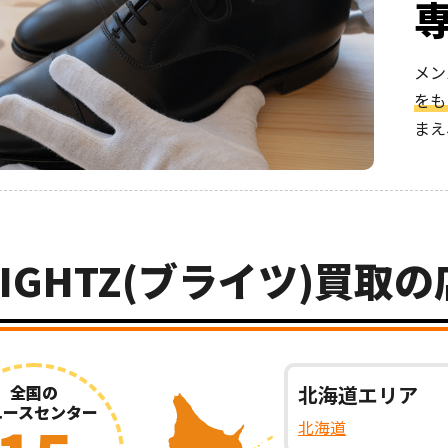
メン
をも
まえ
RIGHTZ(ブライツ)買取
全国の
北海道
エリア
ユースセンター
北海道