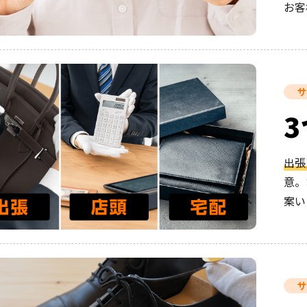
お客
サ
出張
意。
案い
サ