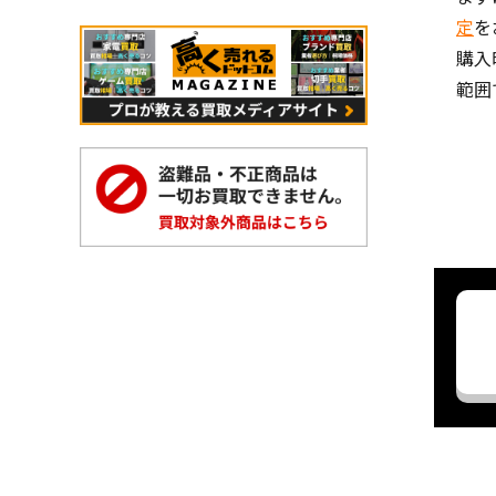
定
を
購入
範囲