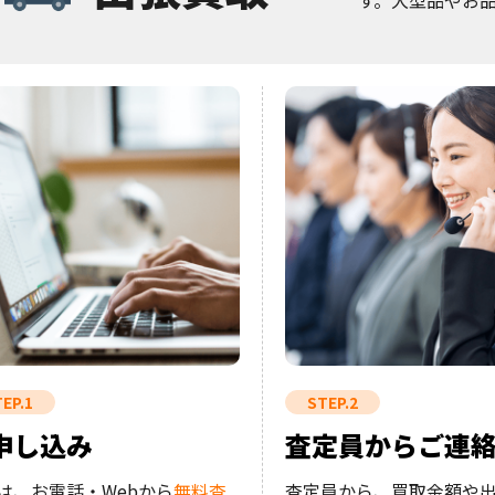
す。大型品やお
EP.1
STEP.2
申し込み
査定員からご連
は、お電話・Webから
無料査
査定員から、買取金額や