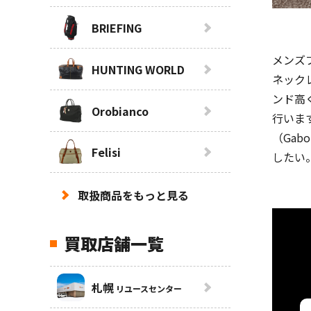
BRIEFING
メンズ
HUNTING WORLD
ネック
ンド高
Orobianco
行いま
（Ga
Felisi
したい
取扱商品をもっと見る
買取店舗一覧
札幌
リユースセンター