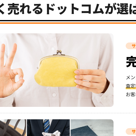
く売れるドットコムが選
サ
メン
査定
お客
サ