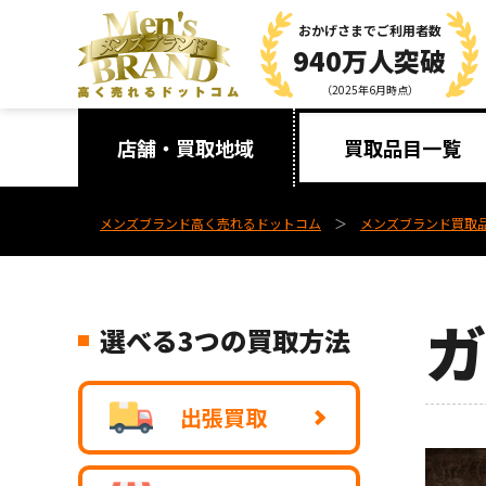
おかげさまで
ご利用者数
940万人突破
（2025年6月時点）
店舗・買取地域
買取品目一覧
メンズブランド高く売れるドットコム
メンズブランド買取
ガ
選べる3つの買取方法
出張買取