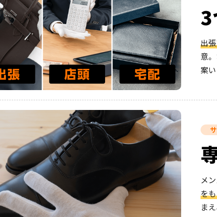
出張
意。
案い
サ
メン
をも
まえ