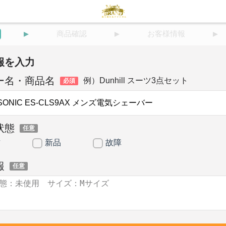
商品確認
お客様情報
報を入力
ー名・商品名
例）Dunhill スーツ3点セット
必須
状態
任意
古
新品
故障
報
任意