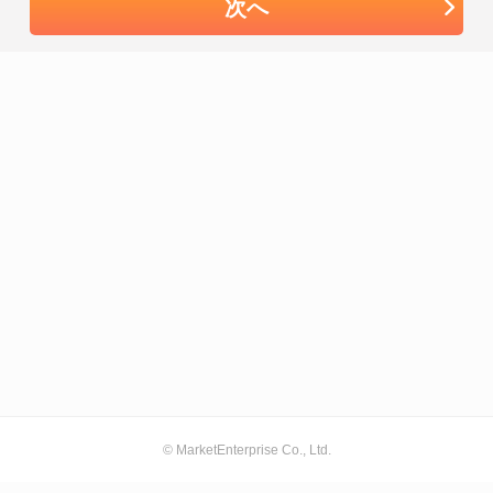
次へ
© MarketEnterprise Co., Ltd.