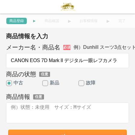
商品登録
商品確認
お客様情報
完了
商品情報を入力
メーカー名・商品名
例）Dunhill スーツ3点セッ
必須
商品の状態
任意
中古
新品
故障
商品情報
任意